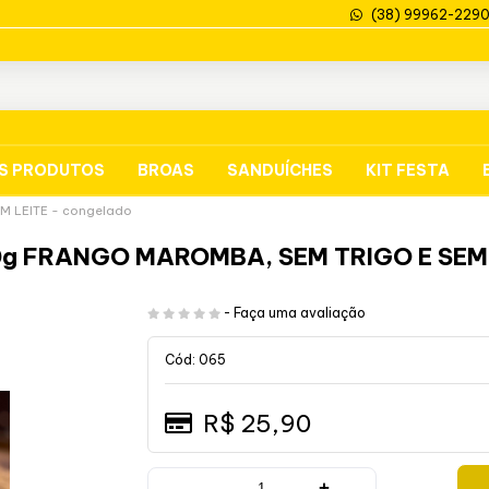
(38) 99962-229
S PRODUTOS
BROAS
SANDUÍCHES
KIT FESTA
M LEITE - congelado
g FRANGO MAROMBA, SEM TRIGO E SEM 
-
Faça uma avaliação
Cód: 065
R$ 25,90
+