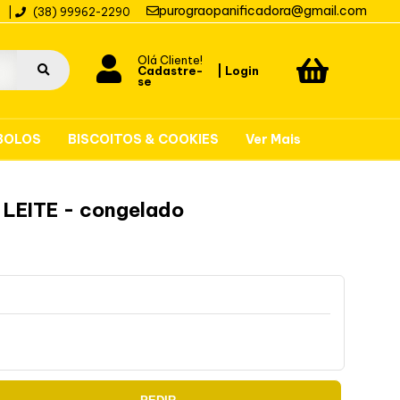
purograopanificadora@gmail.com
0
|
(38) 99962-2290
Olá Cliente!
Cadastre-
|
Login
se
BOLOS
BISCOITOS & COOKIES
Ver Mais
LEITE - congelado