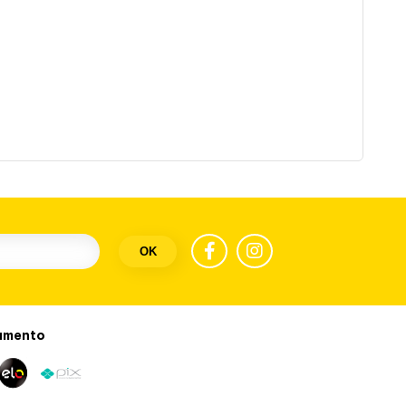
OK
amento